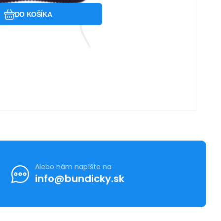
DO KOŠÍKA
Alebo nám napíšte na
info@bundicky.sk