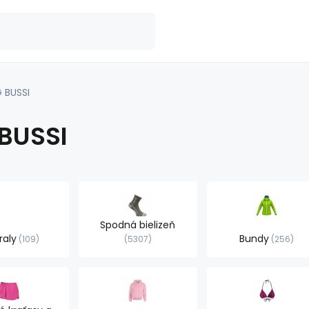
G BUSSI
 BUSSI
Spodná bielizeň
raly
Bundy
109
5307
256