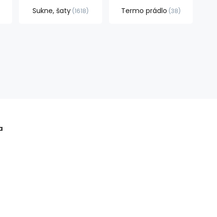
Sukne, šaty
Termo prádlo
1618
38
a