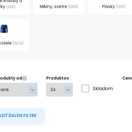
 kraťasy a
tky
Mikiny, svetre
Plavky
239
599
1201
košele
1629
rodukty od
Produktov
Cen
Skladom
ZIŤ ĎALŠIE FILTRE