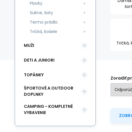
Dámské
Plavky
šor
Sukne, šaty
Termo prádlo
Tričká, košele
Tričká, 
MUŽI
DETI A JUNIORI
TOPÁNKY
Zoradiť p
ŠPORTOVÉ A OUTDOOR
DOPLNKY
CAMPING - KOMPLETNÉ
VYBAVENIE
ZOBRA