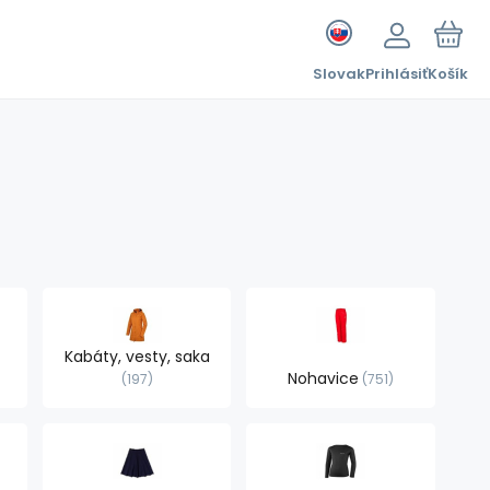
Slovak
Prihlásiť
Košík
Kabáty, vesty, saka
Nohavice
197
751