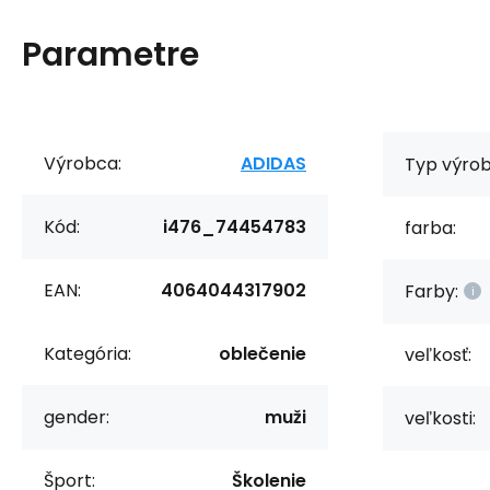
Parametre
Výrobca:
ADIDAS
Typ výrob
Kód:
i476_74454783
farba:
EAN:
4064044317902
Farby:
Kategória:
oblečenie
veľkosť:
gender:
muži
veľkosti:
Šport:
Školenie