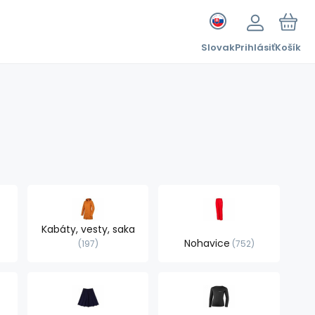
Slovak
Prihlásiť
Košík
Kabáty, vesty, saka
Nohavice
197
752