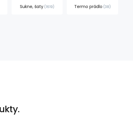
Sukne, šaty
Termo prádlo
1619
38
ukty.