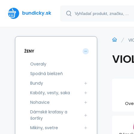
bundicky.sk
VI
ŽENY
VIO
Overaly
Spodná bielizeň
Bundy
Kabáty, vesty, saka
Nohavice
Ove
Dámské kraťasy a
šortky
Mikiny, svetre