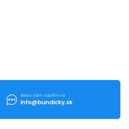
Alebo nám napíšte na
info@bundicky.sk