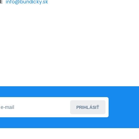
:
info@bundicky.sk
PRIHLÁSIŤ