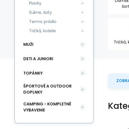
Dámské
Plavky
šor
Sukne, šaty
Termo prádlo
Tričká, košele
Tričká, 
MUŽI
DETI A JUNIORI
TOPÁNKY
ZOBRA
ŠPORTOVÉ A OUTDOOR
DOPLNKY
Kate
CAMPING - KOMPLETNÉ
VYBAVENIE