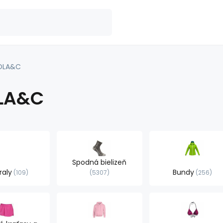
OLA&C
LA&C
Spodná bielizeň
raly
Bundy
109
5307
256