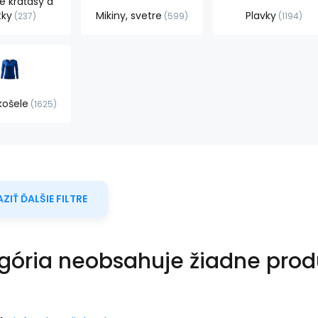
 kraťasy a
tky
Mikiny, svetre
Plavky
237
599
1194
košele
1625
ZIŤ ĎALŠIE FILTRE
gória neobsahuje žiadne prod