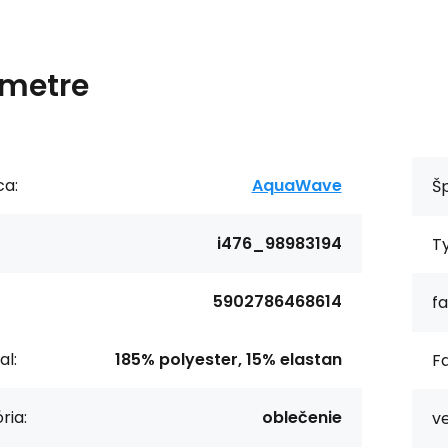
metre
ca:
AquaWave
Šp
i476_98983194
T
5902786468614
fa
al:
185% polyester, 15% elastan
Fa
ria:
oblečenie
ve