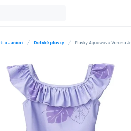
ti a Juniori
Detské plavky
Plavky Aquawave Verona J