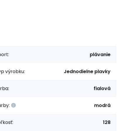
ort:
plávanie
yp výrobku:
Jednodielne plavky
rba:
fialová
rby:
modrá
ľkosť:
128