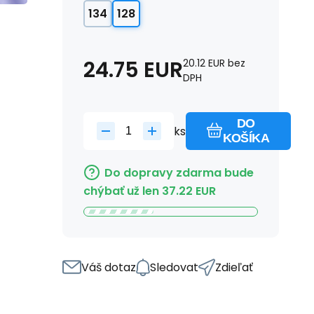
134
128
24.75
EUR
20.12
EUR
bez
DPH
DO
ks
KOŠÍKA
Do dopravy zdarma bude
chýbať už len
37.22
EUR
Váš dotaz
Sledovat
Zdieľať