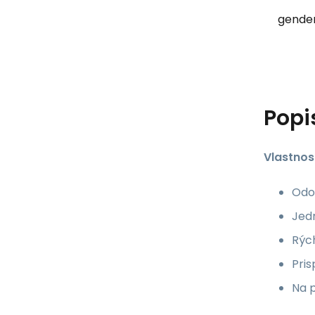
gender
Popi
Vlastnost
Odol
Jed
Rýc
Pri
Na 