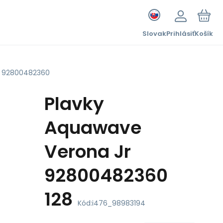
Slovak
Prihlásiť
Košík
r 92800482360
Plavky
Aquawave
Verona Jr
92800482360
128
Kód:
i476_98983194