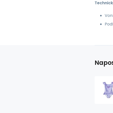
Technick
Vonk
Podš
Napos