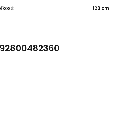
ľkosti:
128 cm
r 92800482360