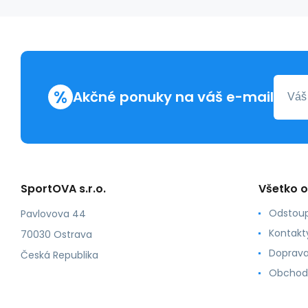
%
Akčné ponuky na váš e-mail
SportOVA s.r.o.
Všetko 
Odstoup
Pavlovova 44
Kontakt
70030 Ostrava
Doprava
Česká Republika
Obchod