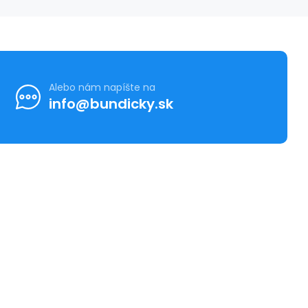
Alebo nám napíšte na
info@bundicky.sk