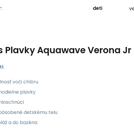
:
deti
ve
s
Plavky Aquawave Verona J
i:
nosť voči chlóru
nodielne plavky
hloschnúci
spôsobené detskému telu
pláž a do bazéna