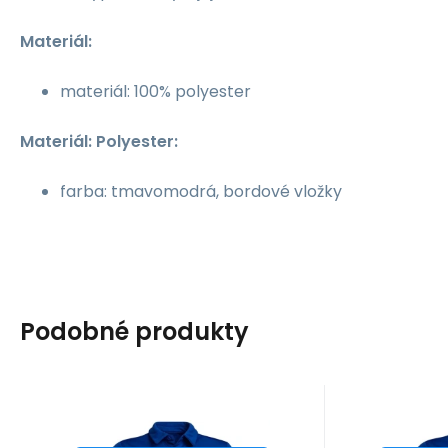
Materiál:
materiál: 100% polyester
Materiál: Polyester:
farba: tmavomodrá, bordové vložky
Podobné produkty
Kód dod.:
Kód:
i476_785379
HG6289
Kód
Kód
10 - 14 dní
ADIDAS
ADIDAS