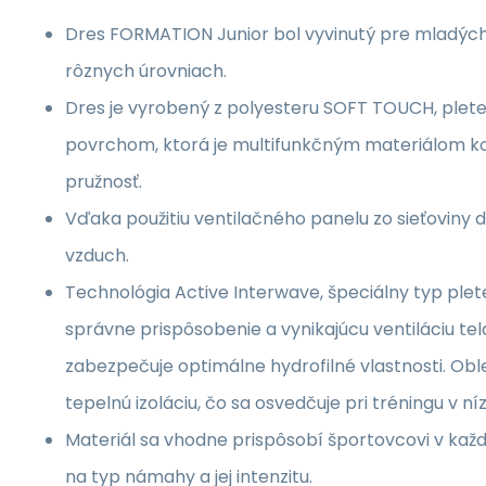
Dres FORMATION Junior bol vyvinutý pre mladých 
rôznych úrovniach.
Dres je vyrobený z polyesteru SOFT TOUCH, plet
povrchom, ktorá je multifunkčným materiálom k
pružnosť.
Vďaka použitiu ventilačného panelu zo sieťoviny d
vzduch.
Technológia Active Interwave, špeciálny typ plet
správne prispôsobenie a vynikajúcu ventiláciu tela
zabezpečuje optimálne hydrofilné vlastnosti. Obl
tepelnú izoláciu, čo sa osvedčuje pri tréningu v n
Materiál sa vhodne prispôsobí športovcovi v každe
na typ námahy a jej intenzitu.