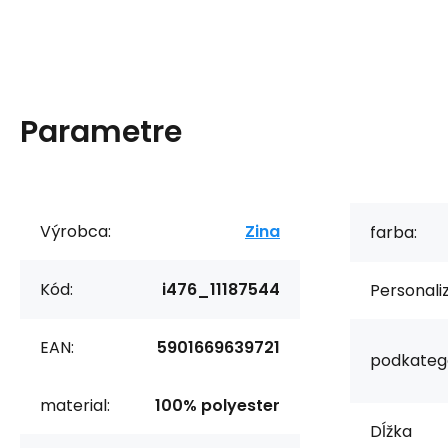
Parametre
Výrobca:
Zina
farba:
Kód:
i476_11187544
Personaliz
EAN:
5901669639721
podkategó
material:
100% polyester
Dĺžka