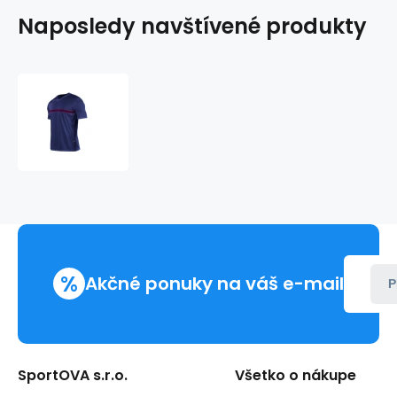
Naposledy navštívené produkty
Detské
futbalové
tričko
Formation
Jr
02014-
212
-
Zina
%
Akčné ponuky na váš e-mail
P
SportOVA s.r.o.
Všetko o nákupe