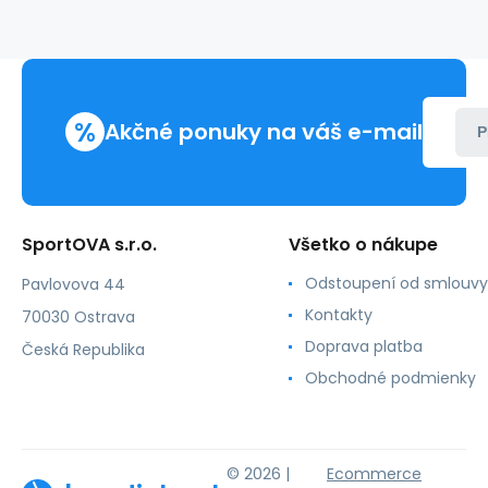
Air
W
73690-
W
%
Akčné ponuky na váš e-mail
P
SportOVA s.r.o.
Všetko o nákupe
Odstoupení od smlouvy
Pavlovova 44
Kontakty
70030 Ostrava
Doprava platba
Česká Republika
Obchodné podmienky
© 2026 |
Ecommerce