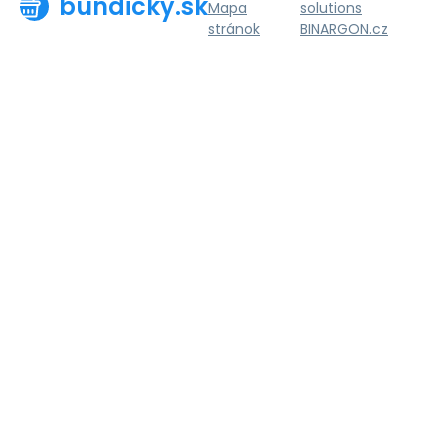
bundicky.sk
Mapa
solutions
stránok
BINARGON.cz