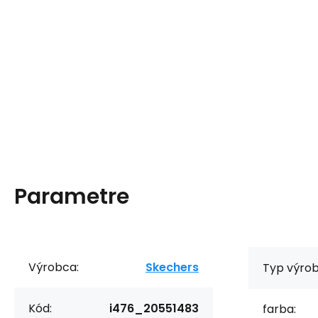
Parametre
Výrobca:
Skechers
Typ výrob
Kód:
i476_20551483
farba: