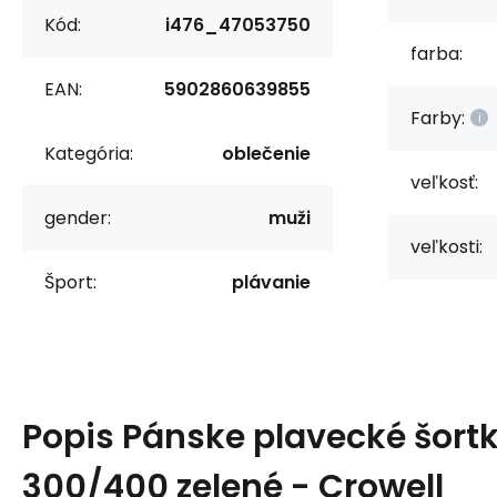
Kód:
i476_47053750
farba:
EAN:
5902860639855
Farby:
Kategória:
oblečenie
veľkosť:
gender:
muži
veľkosti:
Šport:
plávanie
Popis
Pánske plavecké šort
300/400 zelené - Crowell