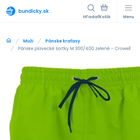
bundicky.sk
Hľadať
Menu
Muži
Pánske kraťasy
Pánske plavecké šortky M 300/400 zelené - Crowell