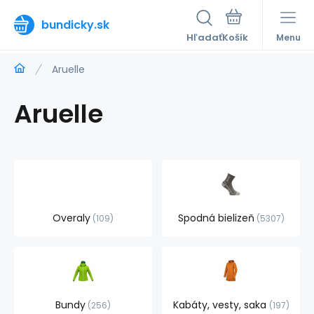
bundicky.sk
Hľadať
Menu
Aruelle
Aruelle
Overaly
Spodná bielizeň
109
5307
Bundy
Kabáty, vesty, saka
256
197