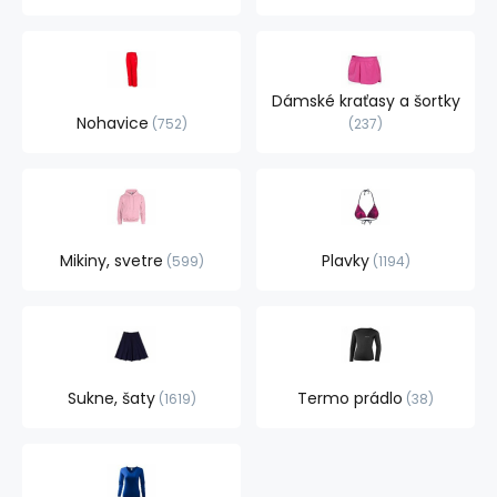
Dámské kraťasy a šortky
Nohavice
752
237
Mikiny, svetre
Plavky
599
1194
Sukne, šaty
Termo prádlo
1619
38